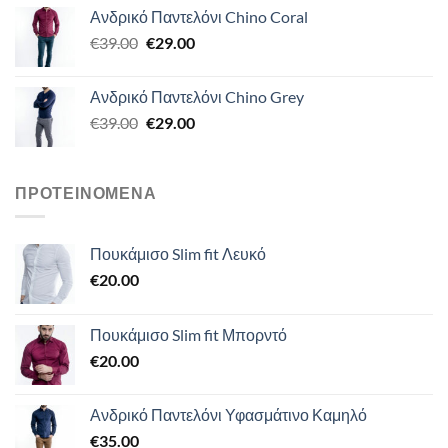
Ανδρικό Παντελόνι Chino Coral
Original
Η
€
39.00
€
29.00
price
τρέχουσα
was:
τιμή
Ανδρικό Παντελόνι Chino Grey
€39.00.
είναι:
Original
Η
€
39.00
€
29.00
€29.00.
price
τρέχουσα
was:
τιμή
€39.00.
είναι:
ΠΡΟΤΕΙΝΌΜΕΝΑ
€29.00.
Πουκάμισο Slim fit Λευκό
€
20.00
Πουκάμισο Slim fit Μπορντό
€
20.00
Ανδρικό Παντελόνι Υφασμάτινο Καμηλό
€
35.00