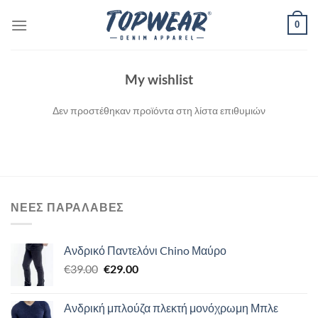
Μετάβαση
0
στο
περιεχόμενο
My wishlist
Δεν προστέθηκαν προϊόντα στη λίστα επιθυμιών
ΝΈΕΣ ΠΑΡΑΛΑΒΈΣ
Ανδρικό Παντελόνι Chino Μαύρο
Original
Η
€
39.00
€
29.00
price
τρέχουσα
was:
τιμή
Ανδρική μπλούζα πλεκτή μονόχρωμη Μπλε
€39.00.
είναι: